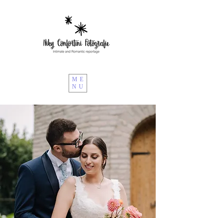
ME
NU